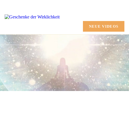
HOME
CHANNELING
NEUE VIDEOS
AUSBILDUNG
MARTINA SHANA
GESCHENKE
TERMINE
SHOP
MEHR