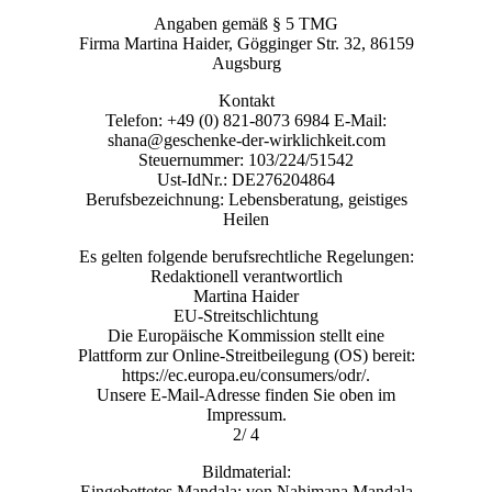
Angaben gemäß § 5 TMG
Firma Martina Haider, Gögginger Str. 32, 86159
Augsburg
Kontakt
Telefon: +49 (0) 821-8073 6984 E-Mail:
shana@geschenke-der-wirklichkeit.com
Steuernummer: 103/224/51542
Ust-IdNr.: DE276204864
Berufsbezeichnung: Lebensberatung, geistiges
Heilen
Es gelten folgende berufsrechtliche Regelungen:
Redaktionell verantwortlich
Martina Haider
EU-Streitschlichtung
Die Europäische Kommission stellt eine
Plattform zur Online-Streitbeilegung (OS) bereit:
https://ec.europa.eu/consumers/odr/.
Unsere E-Mail-Adresse finden Sie oben im
Impressum.
2/ 4
Bildmaterial:
Eingebettetes Mandala: von Nahimana Mandala