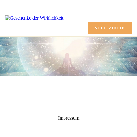
HOME
CHANNELING
NEUE VIDEOS
AUSBILDUNG
MARTINA SHANA
GESCHENKE
TERMINE
SHOP
MEHR
Impressum