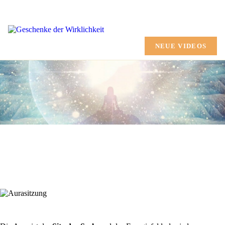
HOME
CHANNELING
NEUE VIDEOS
AUSBILDUNG
MARTINA SHANA
GESCHENKE
TERMINE
SHOP
MEHR