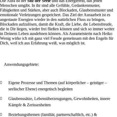
Die Aura ist der
Sitz der Seele
und das Energiefeld, das jeden
Menschen umgibt. In ihr sind alle Gefühle, Gedankenmuster,
Fähigkeiten und Stärken, aber auch Blockaden, Glaubensmuster und
emotionale Verletzungen gespeichert.
Das Ziel der Auraarbeit ist es
angestaute Energien wieder in den natürlichen Fluss zu bringen,
Blockaden aufzulösen, damit die Kraft, die Liebe, die Lebensfreude,
die in Dir liegen, wieder frei fließen können und sich so immer weiter
in Deinem Leben ausdehnen können.
Als Aurameisterin nach Heiko
Wenig wirke ich mit ganz viel Freude gemeinsam mit den Engeln für
Dich, weil ich aus Erfahrung weiß, was möglich ist.
Anwendungsgebiete:
Eigene Prozesse und Themen (auf körperlicher – geistiger –
seelischer Ebene) energetisch begleiten
Glaubenssätze, Lebensüberzeugungen, Gewohnheiten, innere
Kämpfe & Zerissenheiten
Beziehungsthemen (familiär, partnerschaftlich, etc.) &