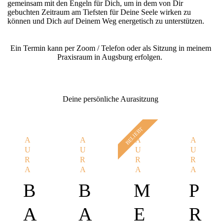
gemeinsam mit den Engeln für Dich, um in dem von Dir
gebuchten Zeitraum am Tiefsten für Deine Seele wirken zu
können und Dich auf Deinem Weg energetisch zu unterstützen.
Ein Termin kann per Zoom / Telefon oder als Sitzung in meinem
Praxisraum in Augsburg erfolgen.
Deine persönliche Aurasitzung
BELIEBT
A
A
A
A
U
U
U
U
R
R
R
R
A
A
A
A
B
B
M
P
A
A
E
R