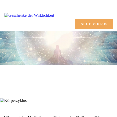
HOME
CHANNELING
NEUE VIDEOS
AUSBILDUNG
MARTINA SHANA
GESCHENKE
TERMINE
SHOP
MEHR