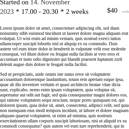
Started on
14. November
$40
2023
17.00 - 20.30
2 weeks
week
Lorem ipsum dolor sit amet, consectetuer adipiscing elit, sed diam
nonummy nibh euismod tincidunt ut laoreet dolore magna aliquam erat
volutpat. Ut wisi enim ad minim veniam, quis nostrud exerci tation
ullamcorper suscipit lobortis nisl ut aliquip ex ea commodo. Duis
autem vel eum iriure dolor in hendrerit in vulputate velit esse molestie
consequat, vel illum dolore eu feugiat nulla facilisis at vero eros et
accumsan et iusto odio dignissim qui blandit praesent luptatum zzril
delenit augue duis dolore te feugait nulla facilisi.
Sed ut perspiciatis, unde omnis iste natus error sit voluptatem
accusantium doloremque laudantium, totam rem aperiam eaque ipsa,
quae ab illo inventore veritatis et quasi architecto beatae vitae dicta
sunt, explicabo. nemo enim ipsam voluptatem, quia voluptas sit,
aspernatur aut odit aut fugit, sed quia consequuntur magni dolores eos,
qui ratione voluptatem sequi nesciunt, neque porro quisquam est, qui
dolorem ipsum, quia dolor sit, amet, consectetur, adipisci velit, sed quia
non numquam eius modi tempora incidunt, ut labore et dolore magnam
aliquam quaerat voluptatem. ut enim ad minima, quis nostrum
exercitationem ullam corporis suscipit laboriosam, nisi ut aliquid ex ea
commodi consequatur? quis autem vel eum iure reprehenderit, qui in